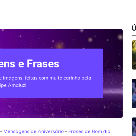
ns e Frases
 imagens, feitas com muito carinho pela
ipe Amaluz!
-
Mensagens de Aniversário
-
Frases de Bom dia