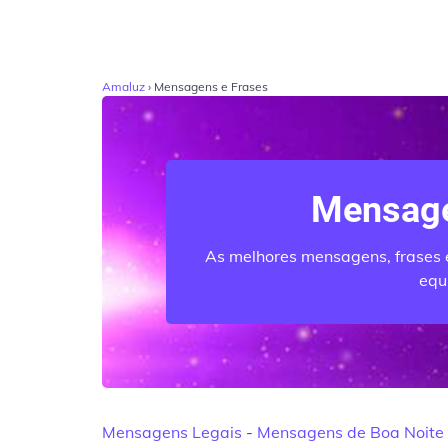
Amaluz
› Mensagens e Frases
Mensage
As melhores mensagens, frases e
equ
Mensagens Legais
-
Mensagens de Boa Noite