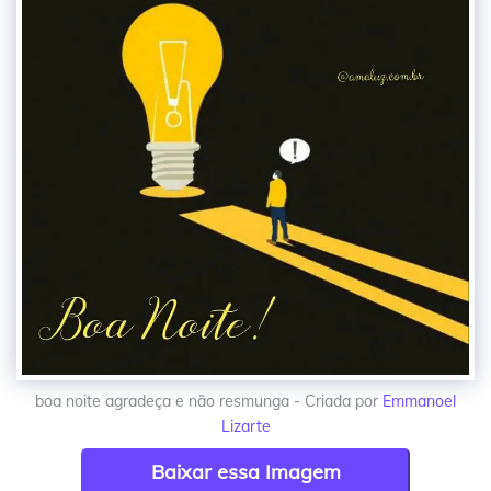
boa noite agradeça e não resmunga - Criada por
Emmanoel
Lizarte
Baixar essa Imagem