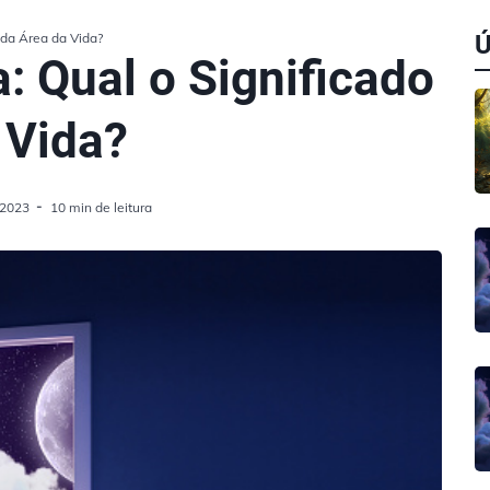
ada Área da Vida?
: Qual o Significado
 Vida?
/2023
10 min de leitura